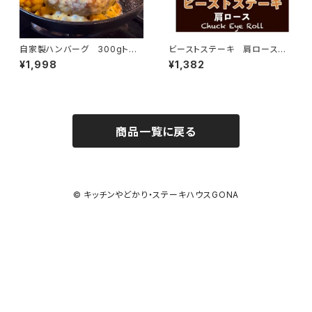
自家製ハンバーグ 300gトッ
ビーストステーキ 肩ロース 2
ピング（チェダーチーズ）
00g
¥1,998
¥1,382
商品一覧に戻る
© キッチンやどかり・ステーキハウスGONA