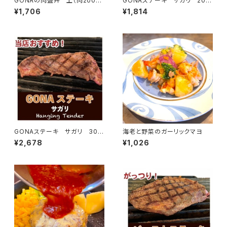
GONAの肉盛丼 上（肉200g・
GONAステーキ サガリ 200
ご飯300g）
g
¥1,706
¥1,814
GONAステーキ サガリ 300
海老と野菜のガーリックマヨ
g
¥2,678
¥1,026